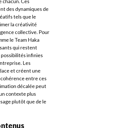
e chacun. Ces
ent des dynamiques de
atifs tels que le
mer la créativité
ligence collective. Pour
comme le Team Haka
sants qui restent
possibilités infinies
ntreprise. Les
glace et créent une
a cohérence entre ces
animation décalée peut
un contexte plus
sage plutôt que de le
ontenus