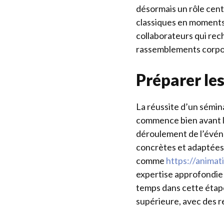
désormais un rôle cent
classiques en moments
collaborateurs qui rec
rassemblements corpor
Préparer le
La réussite d’un sémin
commence bien avant l
déroulement de l’événe
concrètes et adaptées 
comme
https://animat
expertise approfondie 
temps dans cette étap
supérieure, avec des re