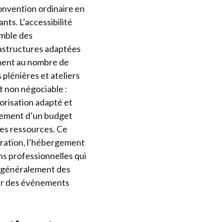
onvention ordinaire en
nts. L’accessibilité
emble des
rastructures adaptées
ément au nombre de
plénières et ateliers
 non négociable :
orisation adapté et
issement d’un budget
des ressources. Ce
auration, l’hébergement
ons professionnelles qui
 généralement des
ser des événements