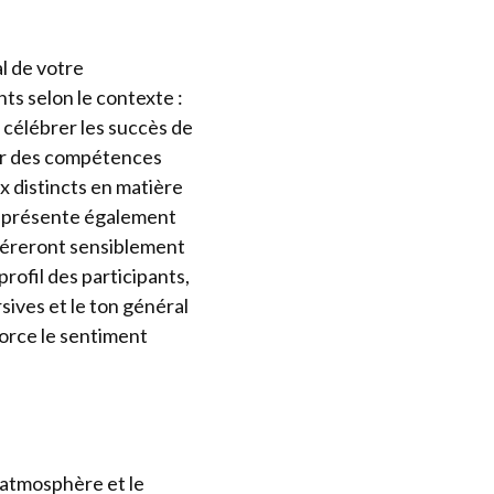
al de votre
ts selon le contexte :
 célébrer les succès de
per des compétences
ix distincts en matière
représente également
féreront sensiblement
rofil des participants,
sives et le ton général
orce le sentiment
’atmosphère et le