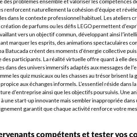
e des problèmes ensemble et valoriser les compétences d
s renforcent naturellement la cohésion d’équipe et révèl
es dans le contexte professionnel habituel. Les ateliers cré
la création de parfums ou les défis LEGO permettent d’expri
availlant vers un objectif commun, développant ainsi l’intel
tant marquer les esprits, des animations spectaculaires 
ba Batucada créent des moments d’énergie collective puis
es participants. La réalité virtuelle offre quant à elle des 
es dans des univers immersifs adaptés aux messages de l’e
mme les quiz musicaux ou les chasses au trésor brisent la 
ropice aux échanges informels. L’essentiel réside dans l
ture d’entreprise ainsi que les objectifs poursuivis. Une 
à une start-up innovante mais sembler inappropriée dans 
alignement garantit que chaque activité renforce votre mes
tervenants compétents et tester vos c