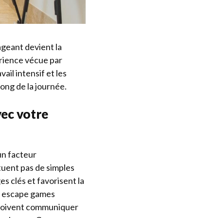
ageant devient la
érience vécue par
il intensif et les
ong de la journée.
vec votre
un facteur
tuent pas de simples
s clés et favorisent la
s escape games
s doivent communiquer