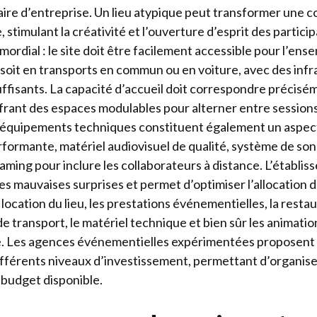
ire d’entreprise. Un lieu atypique peut transformer une c
timulant la créativité et l’ouverture d’esprit des participa
ordial : le site doit être facilement accessible pour l’ens
 soit en transports en commun ou en voiture, avec des inf
ffisants. La capacité d’accueil doit correspondre précis
ffrant des espaces modulables pour alterner entre sessions 
s équipements techniques constituent également un aspect
formante, matériel audiovisuel de qualité, système de son
reaming pour inclure les collaborateurs à distance. L’établ
les mauvaises surprises et permet d’optimiser l’allocation 
 location du lieu, les prestations événementielles, la rest
s de transport, le matériel technique et bien sûr les animati
e. Les agences événementielles expérimentées proposent
ifférents niveaux d’investissement, permettant d’organi
e budget disponible.