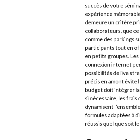
succès de votre sémina
expérience mémorable, s
demeure un critère prim
collaborateurs, que ce
comme des parkings su
participants tout en o
en petits groupes. Le
connexion internet per
possibilités de live st
précis en amont évite 
budget doit intégrer la
si nécessaire, les frai
dynamisent l’ensembl
formules adaptées à d
réussis quel que soit l