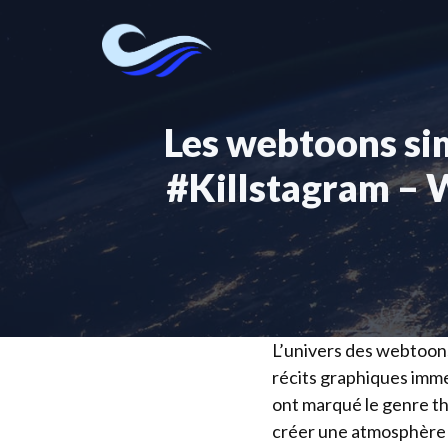
Aller
au
contenu
Les webtoons sim
#Killstagram – 
L’univers des webtoons
récits graphiques imme
ont marqué le genre th
créer une atmosphère 