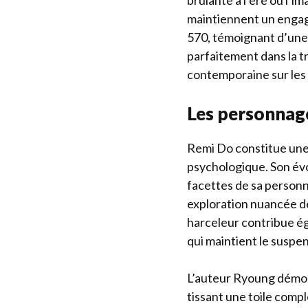
brûlante à l’ère où l’i
maintiennent un engag
570, témoignant d’une 
parfaitement dans la t
contemporaine sur les
Les personnag
Remi Do constitue une 
psychologique. Son évo
facettes de sa personna
exploration nuancée de
harceleur contribue é
qui maintient le suspe
L’auteur Ryoung démont
tissant une toile comp