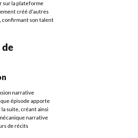
r sur la plateforme
lement créé d’autres
 confirmant son talent
 de
on
nsion narrative
Chaque épisode apporte
la suite, créant ainsi
 mécanique narrative
rs de récits