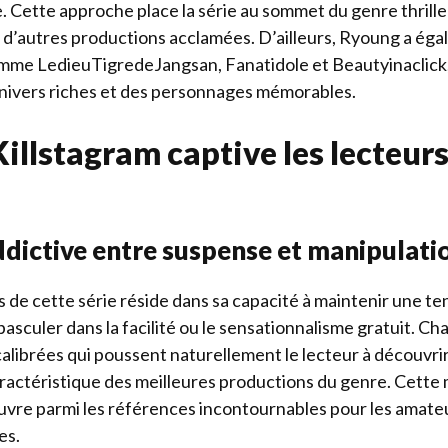
. Cette approche place la série au sommet du genre thrille
autres productions acclamées. D’ailleurs, Ryoung a éga
me LedieuTigredeJangsan, Fanatidole et Beautyinaclick,
nivers riches et des personnages mémorables.
illstagram captive les lecteurs
ddictive entre suspense et manipulati
s de cette série réside dans sa capacité à maintenir une te
basculer dans la facilité ou le sensationnalisme gratuit. 
calibrées qui poussent naturellement le lecteur à découvrir 
aractéristique des meilleures productions du genre. Cette
uvre parmi les références incontournables pour les amateu
es.