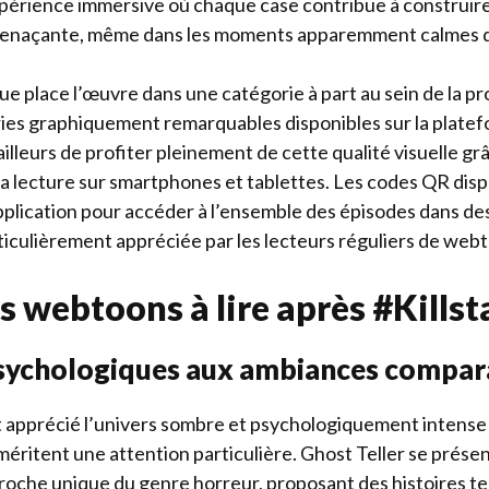
expérience immersive où chaque case contribue à construi
menaçante, même dans les moments apparemment calmes du
que place l’œuvre dans une catégorie à part au sein de l
ries graphiquement remarquables disponibles sur la platefo
urs de profiter pleinement de cette qualité visuelle grâ
la lecture sur smartphones et tablettes. Les codes QR dispo
plication pour accéder à l’ensemble des épisodes dans des
ticulièrement appréciée par les lecteurs réguliers de web
rs webtoons à lire après #Kills
 psychologiques aux ambiances compar
t apprécié l’univers sombre et psychologiquement intense 
 méritent une attention particulière. Ghost Teller se prés
roche unique du genre horreur, proposant des histoires te