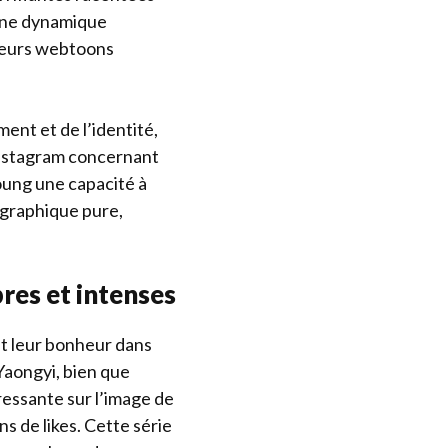
 une dynamique
lleurs webtoons
ent et de l’identité,
llstagram concernant
oung une capacité à
 graphique pure,
es et intenses
nt leur bonheur dans
Yaongyi, bien que
ressante sur l’image de
ns de likes. Cette série