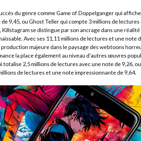
uccès du genre comme Game of Doppelganger qui affiche 2
 de 9,45, ou Ghost Teller qui compte 3 millions de lecture
, Killstagram se distingue par son ancrage dans une réali
ssable. Avec ses 11,11 millions de lectures et une note de
e production majeure dans le paysage des webtoons horreu
rmance la place également au niveau d’autres œuvres popu
totalise 2,5 millions de lectures avec une note de 9,26, o
3 millions de lectures et une note impressionnante de 9,64.