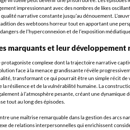
mage virtuelle peut devenir une prison dorée. Les épisodes 
ement impressionnant avec des nombres de likes oscillant
qualité narrative constante jusqu’au dénouement. L’œuvre
radition des webtoons horreur tout en apportant une pers
 dangers de l’hyperconnexion et de l’exposition médiatiq
es marquants et leur développement n
protagoniste complexe dont la trajectoire narrative capt
lution face à la menace grandissante révèle progressivem
lité, transformant ce qui pourrait être un simple récit de
 la résilience et de la vulnérabilité humaine. La construc
galement à l’atmosphère pesante, créant une dynamique d
nse tout au long des épisodes.
re une maîtrise remarquable dans la gestion des arcs nar
lexe de relations interpersonnelles qui enrichissent cons