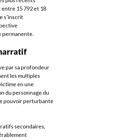
les plus récents
 entre 15 792 et 18
 s’inscrit
pective
ue permanente.
arratif
ive par sa profondeur
ent les multiples
 victime en une
tion du personnage du
e pouvoir perturbante
ratifs secondaires,
idérablement