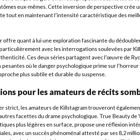
antômes eux-mêmes. Cette inversion de perspective crée
nte tout en maintenant l’intensité caractéristique des mei
ffre quant à lui une exploration fascinante du dédoublem
articulièrement avec les interrogations soulevées par Ki
authenticité. Ces deux séries partagent avec l’œuvre de Ry
 pesantes où le danger psychologique prime sur l’horreur
approche plus subtile et durable du suspense.
ns pour les amateurs de récits sombr
ler strict, les amateurs de Killstagram trouveront égaleme
’autres facettes du drame psychologique. True Beauty de 
iques plus légères en surface, propose une réflexion inté
ciales, avec un succès phénoménal attesté par ses 8,2 millio