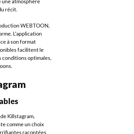
re une atmosphère
 récit.
a production WEBTOON,
rme. L’application
ce à son format
nibles facilitent le
 conditions optimales,
toons.
tagram
ables
de Killstagram,
ente comme un choix
rrifiantes racontées