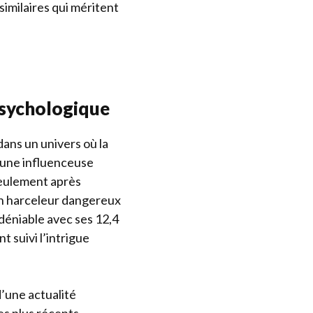
similaires qui méritent
 psychologique
ans un univers où la
 une influenceuse
seulement après
un harceleur dangereux
déniable avec ses 12,4
 suivi l’intrigue
’une actualité